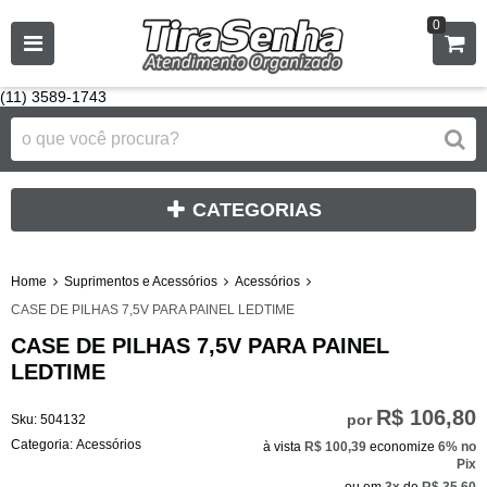
0
(11) 3589-1743
CATEGORIAS
Home
Suprimentos e Acessórios
Acessórios
CASE DE PILHAS 7,5V PARA PAINEL LEDTIME
CASE DE PILHAS 7,5V PARA PAINEL
LEDTIME
R$ 106,80
por
Sku:
504132
Categoria:
Acessórios
à vista
R$ 100,39
economize
6%
no
Pix
ou em
3x
de
R$ 35,60