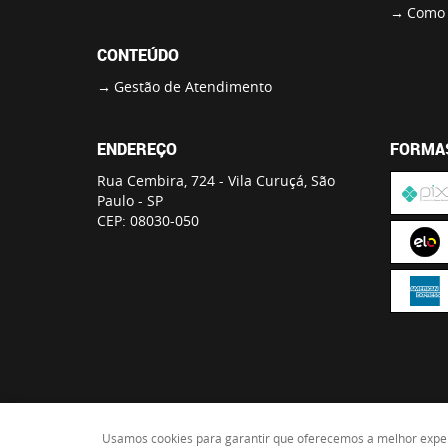
Como 
CONTEÚDO
Gestão de Atendimento
ENDEREÇO
FORMA
Rua Cembira, 724
-
Vila Curuçá, São
Paulo
-
SP
CEP: 08030-050
Usamos cookies para garantir que oferecemos a melhor experiê