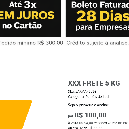
XXX FRETE 5 KG
Sku:
5AAAA45793
Categoria:
Painéis de Led
Seja o primeira a avaliar!
R$ 100,00
por
à vista
R$ 94,00
economize
6%
no Pix
ou em
3x
de
R$ 33,33