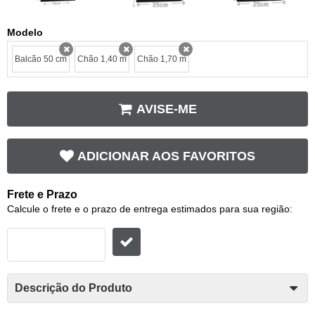
Modelo
Balcão 50 cm
Chão 1,40 m
Chão 1,70 m
x
x
x
AVISE-ME
ADICIONAR AOS FAVORITOS
Frete e Prazo
Calcule o frete e o prazo de entrega estimados para sua região:
Descrição do Produto