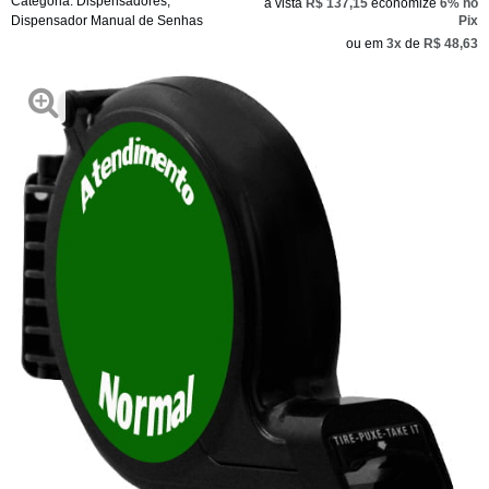
Categoria:
Dispensadores
,
à vista
R$ 137,15
economize
6%
no
Dispensador Manual de Senhas
Pix
ou em
3x
de
R$ 48,63