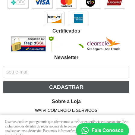
Certificados
Newsletter
CADASTRAR
Sobre a Loja
WAIVI COMERCIO E SERVICOS
CNPJ: 14.261.031/0001-00
Usamos cookies para garantir que oferecemos a melhor experiência em nosso site. Isso
inclui cookies de sites de redes sociais de terceiros e cookies de publicidade que podem
Fale Conosco
analisar seu uso deste site. Para mais informações, consulte nossa
Política de
LOJA VIRTUAL CRIADA POR