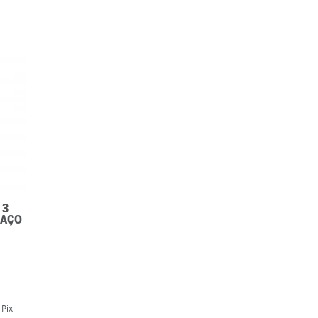
 3
 AÇO
 Pix