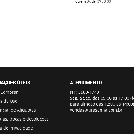
ou em
3x
de
R$ 73,00
AÇÕES ÚTEIS
ATENDIMENTO
 Comprar
(11)
3589-1743
Seg. a Sex. das 09:00 as 17:00 (
s de Uso
para almoço das 12:00 as 14:00)
ncial de Alíquotas
vendas@tirasenha.com.br
ias, trocas e devolucoes
ca de Privacidade