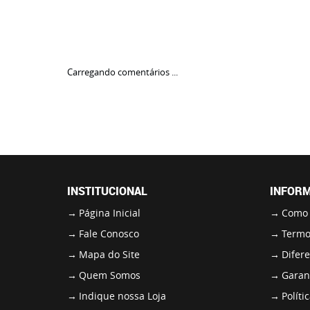
Carregando comentários ...
INSTITUCIONAL
INFORM
Página Inicial
Como
Fale Conosco
Termo
Mapa do Site
Difere
Quem Somos
Garant
Indique nossa Loja
Políti