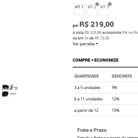
KIT 1
KIT 2
KIT 3
R$ 219,00
por
à vista
R$ 205,86
economize
6%
no Pi
ou em
3x
de
R$ 73,00
Ver parcelas
COMPRE + ECONOMIZE
QUANTIDADE
DESCONTO
3 a 5 unidades
9%
6 a 11 unidades
12%
a partir de 12
15%
mendar produto
Frete e Prazo
Simule o frete e o prazo de entre