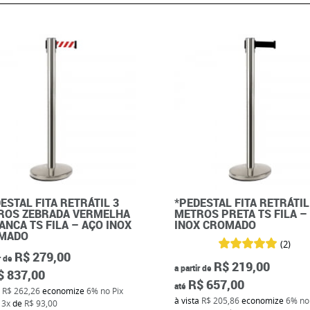
ESTAL FITA RETRÁTIL 3
*PEDESTAL FITA RETRÁTIL
ROS ZEBRADA VERMELHA
METROS PRETA TS FILA –
ANCA TS FILA – AÇO INOX
INOX CROMADO
MADO
(2)
R$ 279,00
r de
R$ 219,00
a partir de
$ 837,00
R$ 657,00
até
a
R$ 262,26
economize
6%
no Pix
à vista
R$ 205,86
economize
6%
no
m
3x
de
R$ 93,00