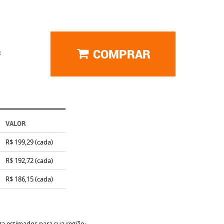
COMPRAR
x
VALOR
R$ 199,29
(cada)
R$ 192,72
(cada)
R$ 186,15
(cada)
ga estimados para sua região: