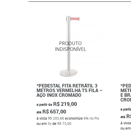
*PEDESTAL FITA RETRÁTIL 3
*PED
METROS VERMELHA TS FILA –
MET
AÇO INOX CROMADO
E BR
CRO
R$ 219,00
a partir de
a parti
R$ 657,00
até
R
até
à vista
R$ 205,86
economize
6%
no Pix
à vist
ou em
3x
de
R$ 73,00
ou e