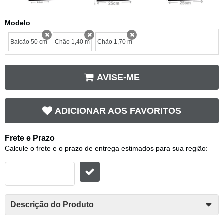
Modelo
Balcão 50 cm
Chão 1,40 m
Chão 1,70 m
x
x
x
AVISE-ME
ADICIONAR AOS FAVORITOS
Frete e Prazo
Calcule o frete e o prazo de entrega estimados para sua região:
Descrição do Produto